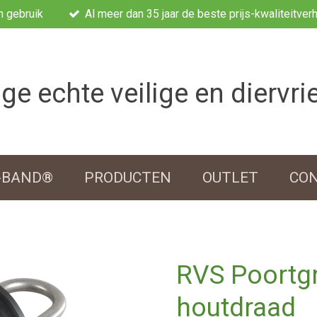
n gebruik
Al meer dan 35 jaar de beste prijs-kwaliteitver
ge echte veilige en diervri
-BAND®
PRODUCTEN
OUTLET
CO
RVS Poortgr
houtdraad