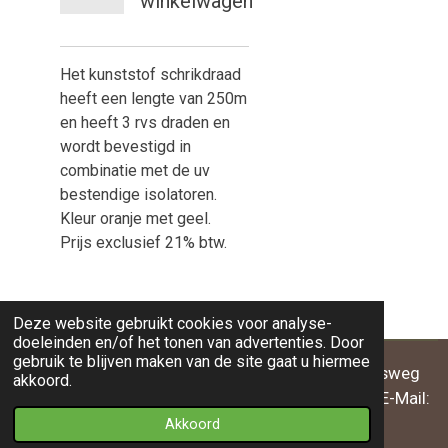
winkelwagen
Het kunststof schrikdraad
heeft een lengte van 250m
en heeft 3 rvs draden en
wordt bevestigd in
combinatie met de uv
bestendige isolatoren.
Kleur oranje met geel.
Prijs exclusief 21% btw.
Deze website gebruikt cookies voor analyse-
doeleinden en/of het tonen van advertenties. Door
gebruik te blijven maken van de site gaat u hiermee
BEO-BAND® EquiVorm BV | Willibrordusweg
akkoord.
95 NL-5342NJ Oss | Telefoon: +31 (0)652472816 | E-Mail:
info@beo-band.nl
Akkoord