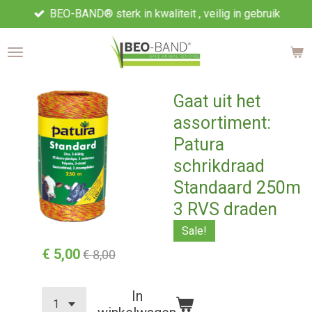
BEO-BAND® sterk in kwaliteit , veilig in gebruik
Ga
direct
naar
de
hoofdinhoud
Gaat uit het
assortiment:
Patura
schrikdraad
Standaard 250m
3 RVS draden
Sale!
€ 5,00
€ 8,00
In