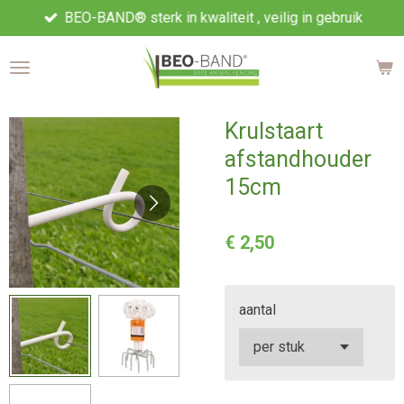
BEO-BAND® sterk in kwaliteit , veilig in gebruik
Ga
direct
naar
de
hoofdinhoud
Krulstaart
afstandhouder
15cm
€ 2,50
aantal