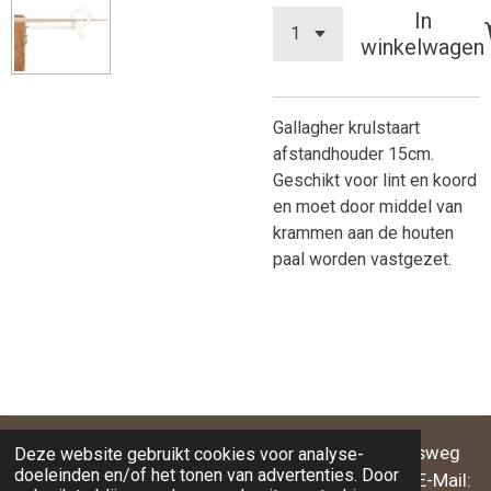
In
winkelwagen
Gallagher krulstaart
afstandhouder 15cm.
Geschikt voor lint en koord
en moet door middel van
krammen aan de houten
paal worden vastgezet.
BEO-BAND® EquiVorm BV | Willibrordusweg
Deze website gebruikt cookies voor analyse-
doeleinden en/of het tonen van advertenties. Door
95 NL-5342NJ Oss | Telefoon: +31 (0)652472816 | E-Mail: