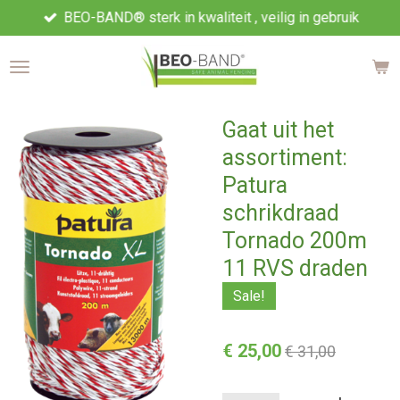
BEO-BAND® sterk in kwaliteit , veilig in gebruik
Ga
direct
naar
de
hoofdinhoud
Gaat uit het
assortiment:
Patura
schrikdraad
Tornado 200m
11 RVS draden
Sale!
€ 25,00
€ 31,00