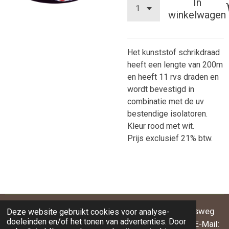
In
winkelwagen
Het kunststof schrikdraad
heeft een lengte van 200m
en heeft 11 rvs draden en
wordt bevestigd in
combinatie met de uv
bestendige isolatoren.
Kleur rood met wit.
Prijs exclusief 21% btw.
BEO-BAND® EquiVorm BV | Willibrordusweg
Deze website gebruikt cookies voor analyse-
doeleinden en/of het tonen van advertenties. Door
95 NL-5342NJ Oss | Telefoon: +31 (0)652472816 | E-Mail: